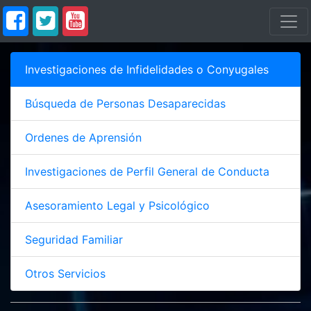
Investigaciones de Infidelidades o Conyugales
Búsqueda de Personas Desaparecidas
Ordenes de Aprensión
Investigaciones de Perfil General de Conducta
Asesoramiento Legal y Psicológico
Seguridad Familiar
Otros Servicios